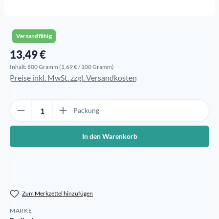
Versandfähig
13,49 €
Regulärer Preis:
Inhalt:
800 Gramm
(1,69 € / 100 Gramm)
Preise inkl. MwSt. zzgl. Versandkosten
Produkt Anzahl: Gib den gewünschten Wert ein oder benutze die Sch
Packung
In den Warenkorb
Zum Merkzettel hinzufügen
MARKE