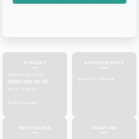
Mit der Anmeldung stimmst du unserer
Datenschutzerklärung
zu.
KONTAKT
KUNDENSERVICE
SERVICE-HOTLINE
Versand & Zahlung
0800 000 00 00
Mo–Fr · 9–18 Uhr
Kontaktformular
RECHTLICHES
FOLGE UNS