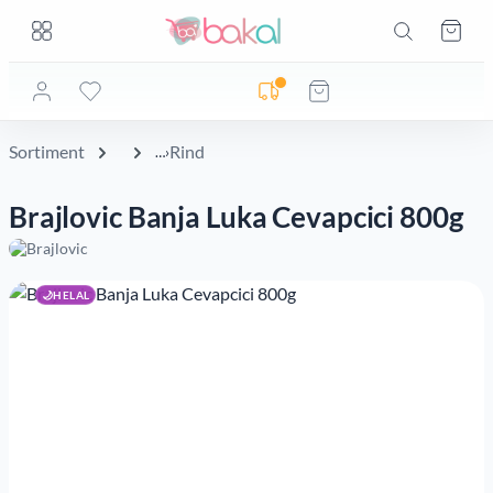
Zum Hauptinhalt springen
Zum Hauptinhalt springen
Ware
Lieferadresse noch nicht geprüft
Sortiment
Rind
Brajlovic Banja Luka Cevapcici 800g
Bildergalerie überspringen
🌙
HELAL