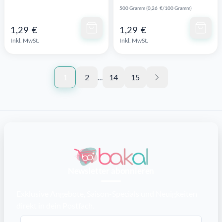
500 Gramm (0,26 €/100 Gramm)
Schnellansicht
Schnellansicht
1,29 €
1,29 €
Inkl. MwSt.
Inkl. MwSt.
1
2
14
15
…
Newsletter abonnieren
Exklusive Angebote, Saison-Specials und Neuigkeiten
direkt in dein Postfach.
E-Mail-Adresse