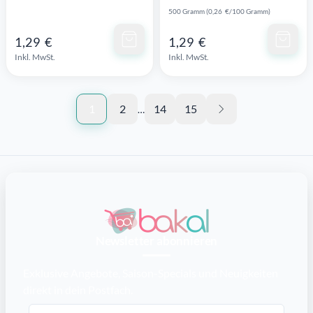
500 Gramm (0,26 €/100 Gramm)
Schnellansicht
Schnellansicht
1,29 €
1,29 €
Inkl. MwSt.
Inkl. MwSt.
1
2
14
15
…
Newsletter abonnieren
Exklusive Angebote, Saison-Specials und Neuigkeiten
direkt in dein Postfach.
E-Mail-Adresse