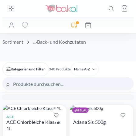
Zum Hauptinhalt springen
Zum Hauptinhalt springen
Ware
Lieferadresse noch nicht geprüft
Back- und Kochzutaten
Sortiment
Back- und Kochzutaten
Kategorien und Filter
340 Produkte
Name A-Z
🌙
HELAL
ACE
ACE Chlorbleiche Klassik
Adana Sis 500g
1L