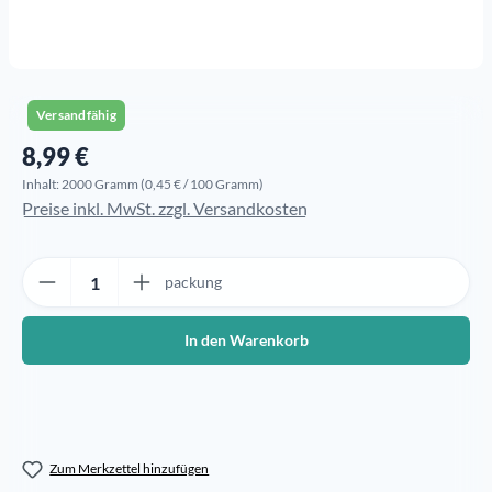
Versandfähig
8,99 €
Regulärer Preis:
Inhalt:
2000 Gramm
(0,45 € / 100 Gramm)
Preise inkl. MwSt. zzgl. Versandkosten
Produkt Anzahl: Gib den gewünschten Wert ein oder benutze die Sch
packung
In den Warenkorb
Zum Merkzettel hinzufügen