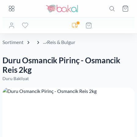
Zum Hauptinhalt springen
Zum Hauptinhalt springen
Ware
Lieferadresse noch nicht geprüft
Sortiment
Reis & Bulgur
Duru Osmancik Pirinç - Osmancik
Reis 2kg
Duru Bakliyat
Bildergalerie überspringen