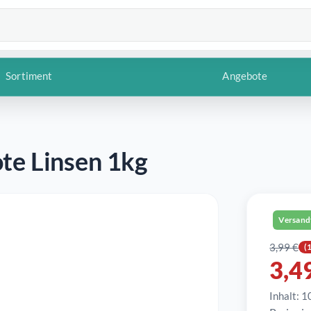
Sortiment
Angebote
ote Linsen 1kg
Versand
Verkaufs
3,99 €
(
Regulärer
3,4
Inhalt:
1