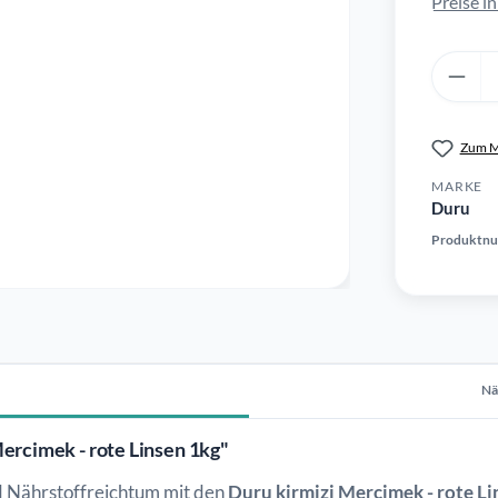
Preise i
Produkt 
Zum M
MARKE
Duru
Produktn
Nä
ercimek - rote Linsen 1kg"
d Nährstoffreichtum mit den
Duru kirmizi Mercimek - rote Li