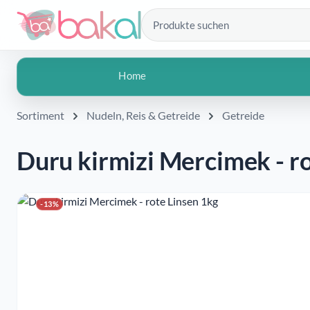
Zum Hauptinhalt springen
 Hauptinhalt springen
Zur Suche springen
Zur Hauptnavigation springen
Produkte suchen
Home
Sortiment
Nudeln, Reis & Getreide
Getreide
Duru kirmizi Mercimek - r
Bildergalerie überspringen
-13%