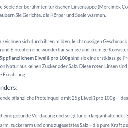
e Seele der berühmten türkischen Linsensuppe (Mercimek Çorb
zaubern Sie Gerichte, die Körper und Seele wärmen.
n
zeichnen sich durch ihren milden, leicht nussigen Geschmack
en und Eintöpfen eine wunderbar sämige und cremige Konsistenz
5g pflanzlichem Eiweiß pro 100g
sind sie eine erstklassige Pr
n Natur aus keinen Zucker oder Salz. Diese roten Linsen sind 
e Ernährung.
onders:
nde pflanzliche Proteinquelle mit 25g Eiweiß pro 100g – idea
t eine gesunde Verdauung und sorgt für ein langanhaltendes 
arm, zuckerarm und ohne zugesetztes Salz – die pure Kraft de