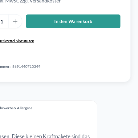
nkl. MwSt. zzgl. Versandkosten
Anzahl: Gib den gewünschten Wert ein oder benutze die Schaltflä
In den Warenkorb
erkzettel hinzufügen
ummer:
8691440710349
hrwerte & Allergene
nsen
. Diese kleinen Kraftpakete sind das