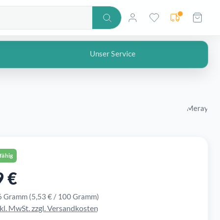
Lieferadresse no
Unser Service
Meray
fähig
9 €
r Preis:
6 Gramm
(5,53 € / 100 Gramm)
nkl. MwSt. zzgl. Versandkosten