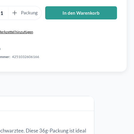
Anzahl: Gib den gewünschten Wert ein oder benutze die Schaltflä
Packung
In den Warenkorb
erkzettel hinzufügen
n
ummer:
4251032606166
chwarztee. Diese 36g-Packung ist ideal