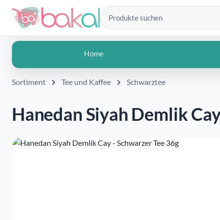
Zum Hauptinhalt springen
 Hauptinhalt springen
Zur Suche springen
Zur Hauptnavigation springen
Produkte suchen
Home
Sortiment
Tee und Kaffee
Schwarztee
Hanedan Siyah Demlik Cay
Bildergalerie überspringen