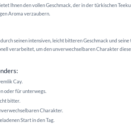
tet Ihnen den vollen Geschmack, der in der türkischen Teekult
igen Aroma verzaubern.
urch seinen intensiven, leicht bitteren Geschmack und seine t
nell verarbeitet, um den unverwechselbaren Charakter dieses
onders:
Demlik Cay.
n oder für unterwegs.
ht bitter.
 unverwechselbaren Charakter.
eladenen Start in den Tag.