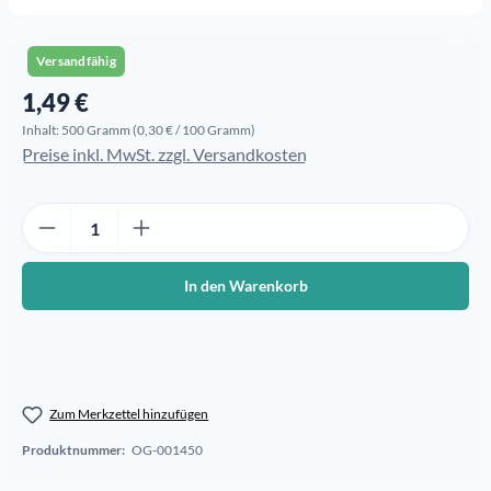
Versandfähig
1,49 €
Regulärer Preis:
Inhalt:
500 Gramm
(0,30 € / 100 Gramm)
Preise inkl. MwSt. zzgl. Versandkosten
Produkt Anzahl: Gib den gewünschten Wert ein oder benutze die Sch
In den Warenkorb
Zum Merkzettel hinzufügen
Produktnummer:
OG-001450