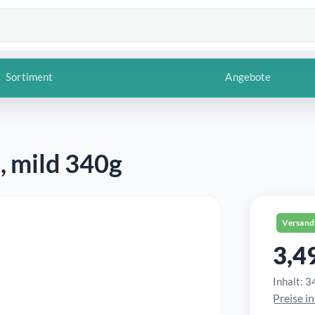
Sortiment
Angebote
, mild 340g
Versand
3,4
Reguläre
Inhalt:
3
Preise i