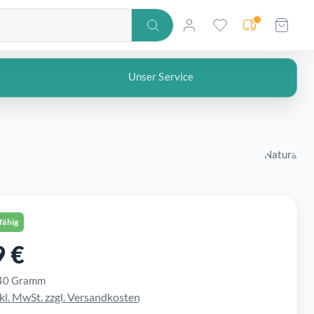
Lieferadresse no
Unser Service
Natura
fähig
9 €
r Preis:
40 Gramm
nkl. MwSt. zzgl. Versandkosten