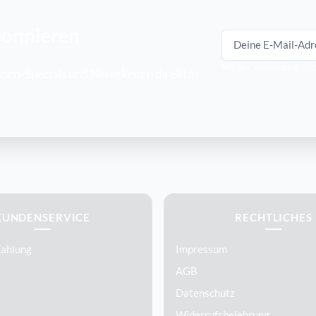
bonnieren
E-Mail-Adresse
Mit der Anmeldung sti
son-Specials und Neuigkeiten direkt in
KUNDENSERVICE
RECHTLICHES
Zahlung
Impressum
AGB
Datenschutz
Widerrufsbelehrung