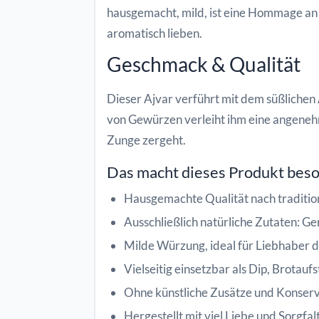
hausgemacht, mild, ist eine Hommage an t
aromatisch lieben.
Geschmack & Qualität
Dieser Ajvar verführt mit dem süßlichen
von Gewürzen verleiht ihm eine angenehm
Zunge zergeht.
Das macht dieses Produkt bes
Hausgemachte Qualität nach traditio
Ausschließlich natürliche Zutaten: G
Milde Würzung, ideal für Liebhaber
Vielseitig einsetzbar als Dip, Brotauf
Ohne künstliche Zusätze und Konserv
Hergestellt mit viel Liebe und Sorgfal