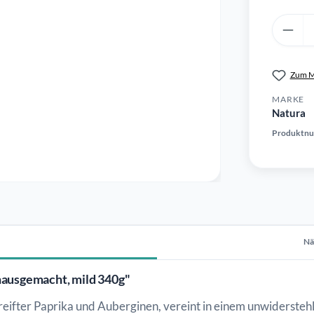
Produkt 
Zum M
MARKE
Natura
Produktn
Nä
hausgemacht, mild 340g"
ifter Paprika und Auberginen, vereint in einem unwiderstehl