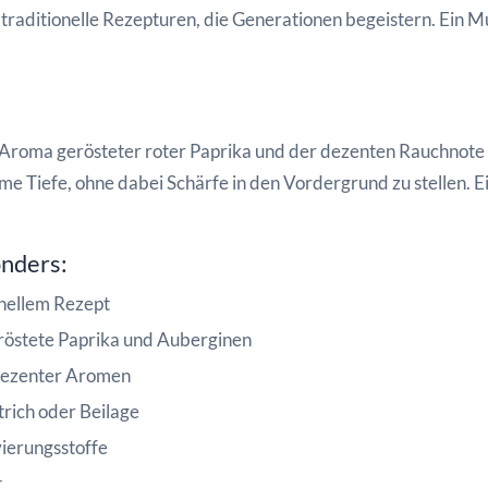
raditionelle Rezepturen, die Generationen begeistern. Ein Muss
 Aroma gerösteter roter Paprika und der dezenten Rauchnote
e Tiefe, ohne dabei Schärfe in den Vordergrund zu stellen. E
onders:
nellem Rezept
eröstete Paprika und Auberginen
 dezenter Aromen
strich oder Beilage
ierungsstoffe
t