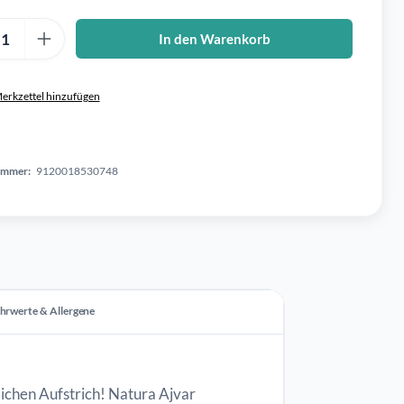
Anzahl: Gib den gewünschten Wert ein oder benutze die Schaltflä
In den Warenkorb
erkzettel hinzufügen
ummer:
9120018530748
hrwerte & Allergene
ichen Aufstrich! Natura Ajvar