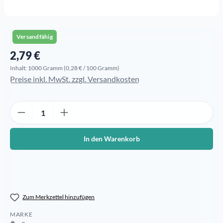
Versandfähig
2,79 €
Regulärer Preis:
Inhalt:
1000 Gramm
(0,28 € / 100 Gramm)
Preise inkl. MwSt. zzgl. Versandkosten
Produkt Anzahl: Gib den gewünschten Wert ein oder benutze die Sch
In den Warenkorb
Zum Merkzettel hinzufügen
MARKE