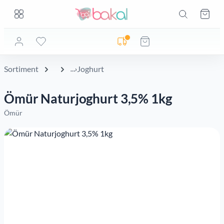
Zum Hauptinhalt springen
Zum Hauptinhalt springen
Ware
Lieferadresse noch nicht geprüft
Sortiment
Joghurt
Ömür Naturjoghurt 3,5% 1kg
Ömür
Bildergalerie überspringen