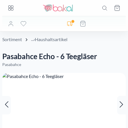
Zum Hauptinhalt springen
Zum Hauptinhalt springen
Ware
Lieferadresse noch nicht geprüft
Sortiment
Haushaltsartikel
Pasabahce Echo - 6 Teegläser
Pasabahce
Bildergalerie überspringen