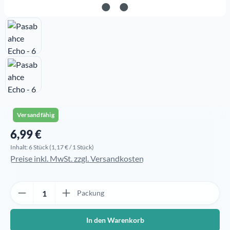
Versandfähig
6,99 €
Regulärer Preis:
Inhalt:
6 Stück
(1,17 € / 1 Stück)
Preise inkl. MwSt. zzgl. Versandkosten
Produkt Anzahl: Gib den gewünschten Wert ein oder benutze die Sch
Packung
In den Warenkorb