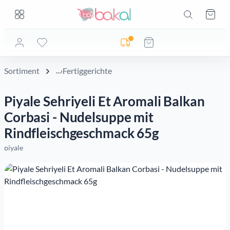
Zum Hauptinhalt springen
Zum Hauptinhalt springen
Ware
Lieferadresse noch nicht geprüft
Sortiment
Fertiggerichte
Piyale Sehriyeli Et Aromali Balkan
Corbasi - Nudelsuppe mit
Rindfleischgeschmack 65g
piyale
Bildergalerie überspringen