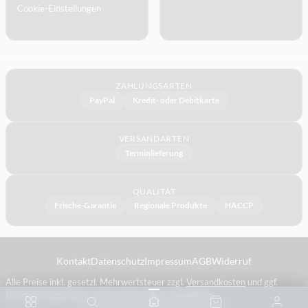
Cookie-Einstellungen
ZAHLUNGSARTEN
PayPal
Kredit- oder Debitkarte
VERSANDARTEN
Terminlieferung
QUALITÄT
Frische-Garantie
Regionale Produkte
HACCP
Kontakt
Datenschutz
Impressum
AGB
Widerruf
Alle Preise inkl. gesetzl. Mehrwertsteuer zzgl.
Versandkosten
und ggf.
Nachnahmegebühren, wenn nicht anders angegeben.
© 2026 bakal.de. Alle Rechte vorbehalten.