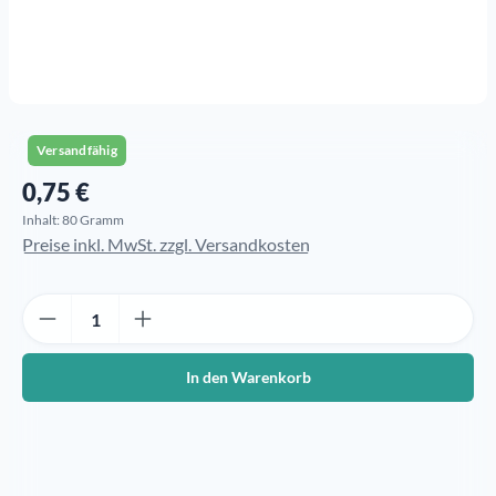
Versandfähig
0,75 €
Regulärer Preis:
Inhalt:
80 Gramm
Preise inkl. MwSt. zzgl. Versandkosten
Produkt Anzahl: Gib den gewünschten Wert ein oder benutze die Sch
In den Warenkorb