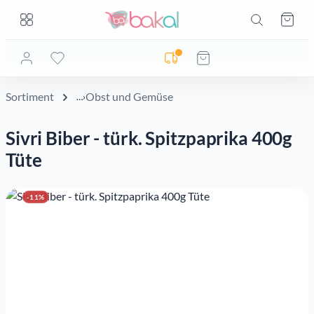
Zum Hauptinhalt springen
Zum Hauptinhalt springen
Ware
Lieferadresse noch nicht geprüft
Sortiment
Obst und Gemüse
Sivri Biber - türk. Spitzpaprika 400g
Tüte
Bildergalerie überspringen
-11%