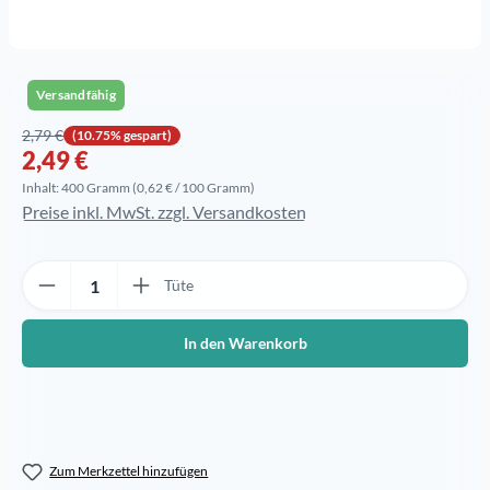
Versandfähig
Verkaufspreis:
2,79 €
(10.75% gespart)
Regulärer Preis:
2,49 €
Inhalt:
400 Gramm
(0,62 € / 100 Gramm)
Preise inkl. MwSt. zzgl. Versandkosten
Produkt Anzahl: Gib den gewünschten Wert ein oder benutze die Sch
Tüte
In den Warenkorb
Zum Merkzettel hinzufügen