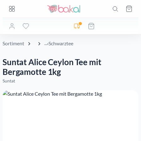
Zum Hauptinhalt springen
Zum Hauptinhalt springen
Ware
Lieferadresse noch nicht geprüft
Sortiment
Schwarztee
Suntat Alice Ceylon Tee mit
Bergamotte 1kg
Suntat
Bildergalerie überspringen