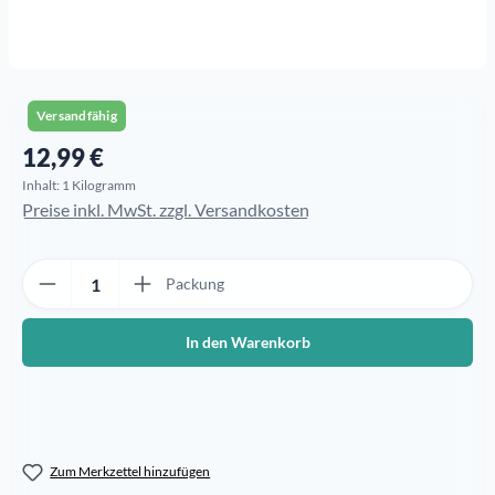
Versandfähig
12,99 €
Regulärer Preis:
Inhalt:
1 Kilogramm
Preise inkl. MwSt. zzgl. Versandkosten
Produkt Anzahl: Gib den gewünschten Wert ein oder benutze die Sch
Packung
In den Warenkorb
Zum Merkzettel hinzufügen