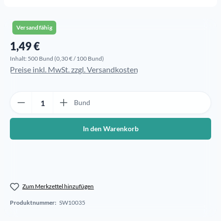
Versandfähig
1,49 €
Regulärer Preis:
Inhalt:
500 Bund
(0,30 € / 100 Bund)
Preise inkl. MwSt. zzgl. Versandkosten
Produkt Anzahl: Gib den gewünschten Wert ein oder benutze die Sch
Bund
In den Warenkorb
Zum Merkzettel hinzufügen
Produktnummer:
SW10035