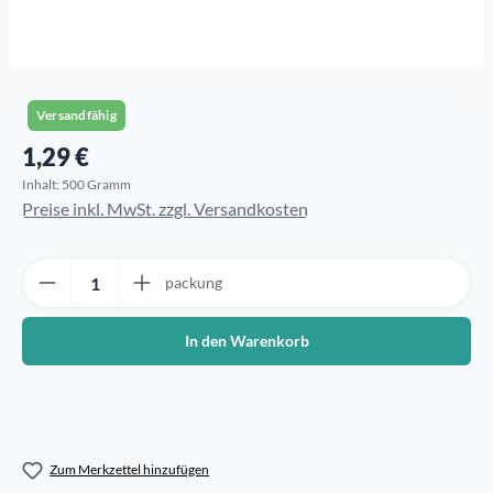
Versandfähig
1,29 €
Regulärer Preis:
Inhalt:
500 Gramm
Preise inkl. MwSt. zzgl. Versandkosten
Produkt Anzahl: Gib den gewünschten Wert ein oder benutze die Sch
packung
In den Warenkorb
Zum Merkzettel hinzufügen