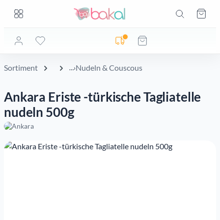
Zum Hauptinhalt springen
Zum Hauptinhalt springen
Ware
Lieferadresse noch nicht geprüft
Sortiment
Nudeln & Couscous
Ankara Eriste -türkische Tagliatelle
nudeln 500g
Bildergalerie überspringen