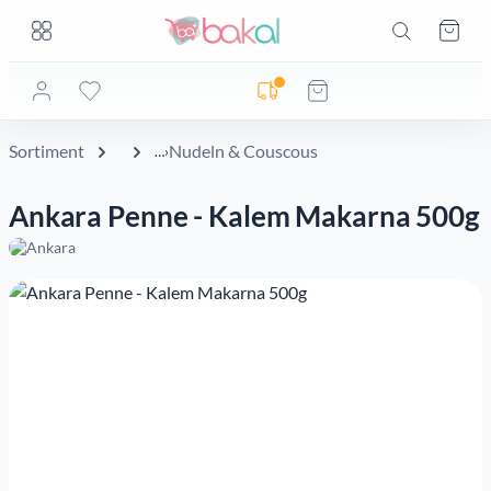
Zum Hauptinhalt springen
Zum Hauptinhalt springen
Ware
Lieferadresse noch nicht geprüft
Sortiment
Nudeln & Couscous
Ankara Penne - Kalem Makarna 500g
Bildergalerie überspringen