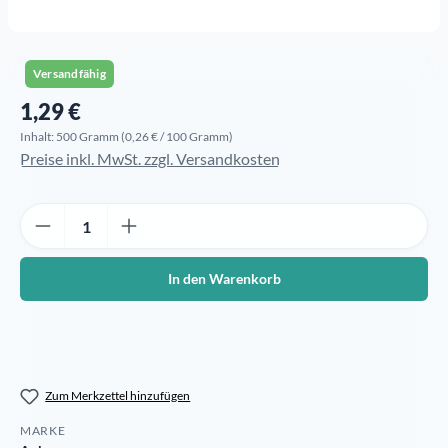
Versandfähig
1,29 €
Regulärer Preis:
Inhalt:
500 Gramm
(0,26 € / 100 Gramm)
Preise inkl. MwSt. zzgl. Versandkosten
Produkt Anzahl: Gib den gewünschten Wert ein oder benutze die Sch
In den Warenkorb
Zum Merkzettel hinzufügen
MARKE